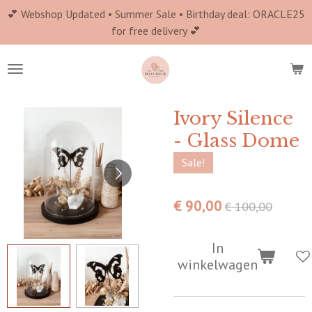
💕 Webshop Updated • Summer Sale • Birthday deal: ORACLE25
Ga
for free delivery 💕
direct
naar
de
hoofdinhoud
Ivory Silence
- Glass Dome
Sale!
€ 90,00
€ 100,00
In
winkelwagen