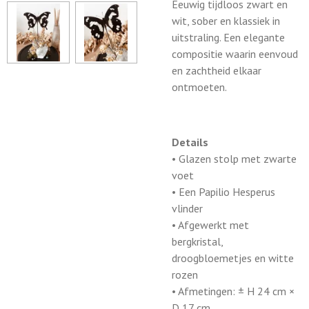
Eeuwig tijdloos zwart en
wit, sober en klassiek in
uitstraling. Een elegante
compositie waarin eenvoud
en zachtheid elkaar
ontmoeten.
Details
• Glazen stolp met zwarte
voet
• Een Papilio Hesperus
vlinder
• Afgewerkt met
bergkristal,
droogbloemetjes en witte
rozen
• Afmetingen: ± H 24 cm ×
D 17 cm