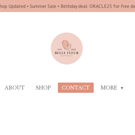
hop Updated • Summer Sale • Birthday deal: ORACLE25 for free del
ABOUT
SHOP
CONTACT
MORE