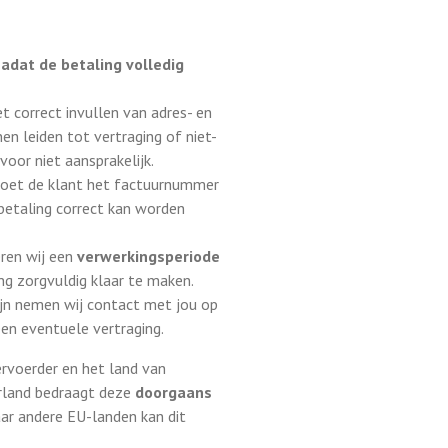
adat de betaling volledig
t correct invullen van adres- en
n leiden tot vertraging of niet-
rvoor niet aansprakelijk.
 moet de klant het factuurnummer
etaling correct kan worden
ren wij een
verwerkingsperiode
g zorgvuldig klaar te maken.
zijn nemen wij contact met jou op
en eventuele vertraging.
ervoerder en het land van
rland bedraagt deze
doorgaans
aar andere EU-landen kan dit