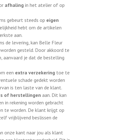
oor
afhaling
in het atelier of op
ems gebeurt steeds op
eigen
elijkheid hebt om de artikelen
terkste aan.
ns de levering, kan Belle Fleur
jk worden gesteld. Door akkoord te
aanvaard je dat de bestelling
n om een
extra verzekering
toe te
eventuele schade gedekt worden
van is ten laste van de klant.
s of herstellingen
aan. Dit kan
en in rekening worden gebracht
n te worden. De klant krijgt op
lf vrijblijvend beslissen de
n onze kant naar jou als klant