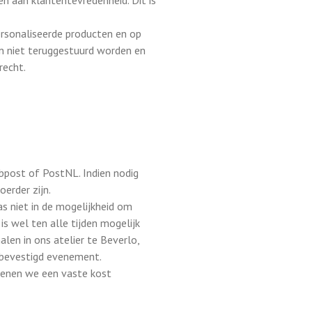
en aan klantentevredenheid. Dit is
ersonaliseerde producten en op
n niet teruggestuurd worden en
recht.
bpost of PostNL. Indien nodig
oerder zijn.
as niet in de mogelijkheid om
is wel ten alle tijden mogelijk
alen in ons atelier te Beverlo,
 bevestigd evenement.
enen we een vaste kost