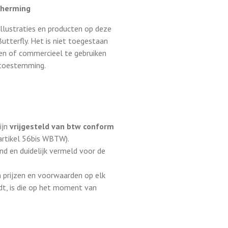
cherming
 illustraties en producten op deze
utterfly. Het is niet toegestaan
en of commercieel te gebruiken
e toestemming.
ijn
vrijgesteld van btw conform
artikel 56bis WBTW).
d en duidelijk vermeld voor de
 prijzen en voorwaarden op elk
ldt, is die op het moment van