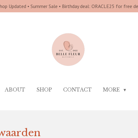
hop Updated • Summer Sale • Birthday deal: ORACLE25 for free del
ABOUT
SHOP
CONTACT
MORE
waarden