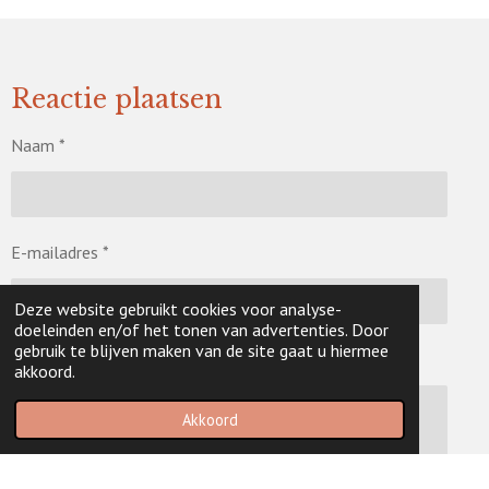
n
g
r
r
r
r
r
:
r
r
r
r
5
e
e
e
e
Reactie plaatsen
s
t
n
n
n
n
Naam *
e
r
r
e
E-mailadres *
n
Deze website gebruikt cookies voor analyse-
doeleinden en/of het tonen van advertenties. Door
gebruik te blijven maken van de site gaat u hiermee
Bericht *
akkoord.
Akkoord