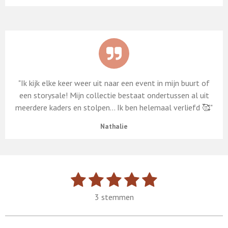
"Ik kijk elke keer weer uit naar een event in mijn buurt of
een storysale! Mijn collectie bestaat ondertussen al uit
meerdere kaders en stolpen... Ik ben helemaal verliefd 🥰"
Nathalie
1
2
3
4
5
S
R
t
a
s
s
s
s
s
e
3 stemmen
t
t
t
t
t
t
m
i
m
e
e
e
e
e
n
e