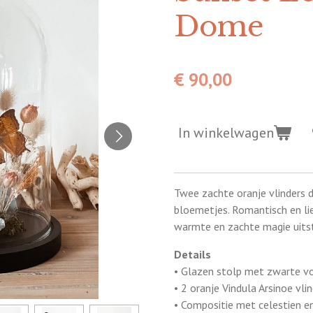
Dome
€ 90,00
In winkelwagen
Twee zachte oranje vlinders 
bloemetjes. Romantisch en li
warmte en zachte magie uitst
Details
• Glazen stolp met zwarte v
• 2 oranje Vindula Arsinoe vli
• Compositie met celestien e