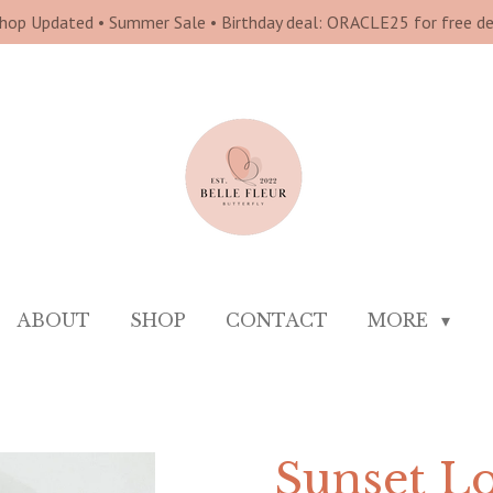
hop Updated • Summer Sale • Birthday deal: ORACLE25 for free del
ABOUT
SHOP
CONTACT
MORE
Sunset Lo