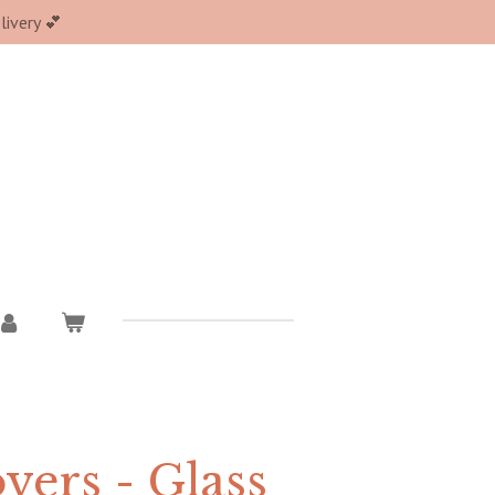
ivery 💕
vers - Glass