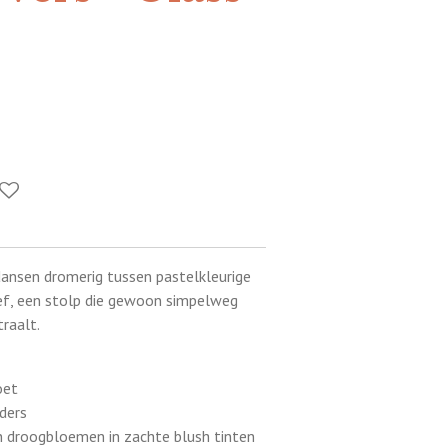
dansen dromerig tussen pastelkleurige
ef, een stolp die gewoon simpelweg
raalt.
oet
nders
n droogbloemen in zachte blush tinten