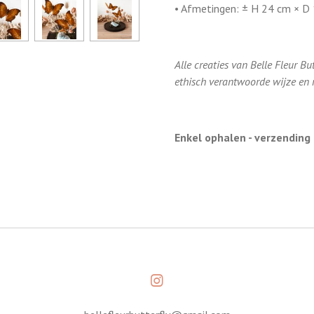
• Afmetingen: ± H 24 cm × D
Alle creaties van Belle Fleur B
ethisch verantwoorde wijze en m
Enkel ophalen - verzending 
I
n
s