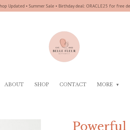
hop Updated • Summer Sale • Birthday deal: ORACLE25 for free del
ABOUT
SHOP
CONTACT
MORE
Powerful