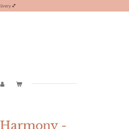
ivery 💕
 Harmony -