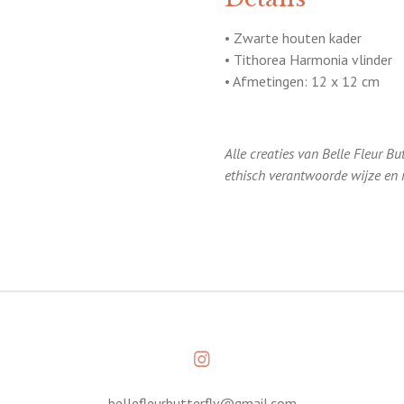
• Zwarte houten kader
• Tithorea Harmonia vlinder
• Afmetingen: 12 x 12 cm
Alle creaties van Belle Fleur B
ethisch verantwoorde wijze en m
I
n
s
bellefleurbutterfly@gmail.com