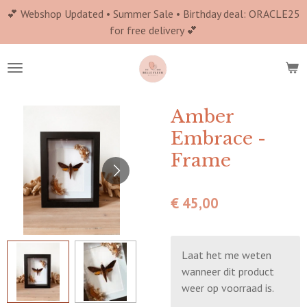
💕 Webshop Updated • Summer Sale • Birthday deal: ORACLE25
Ga
for free delivery 💕
direct
naar
de
hoofdinhoud
Amber
Embrace -
Frame
€ 45,00
Laat het me weten
wanneer dit product
weer op voorraad is.