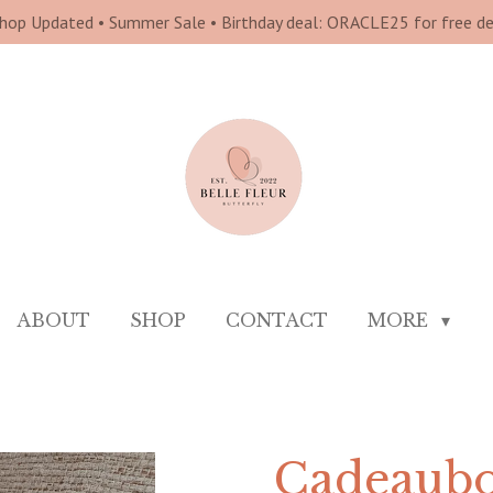
hop Updated • Summer Sale • Birthday deal: ORACLE25 for free del
ABOUT
SHOP
CONTACT
MORE
Cadeaubo